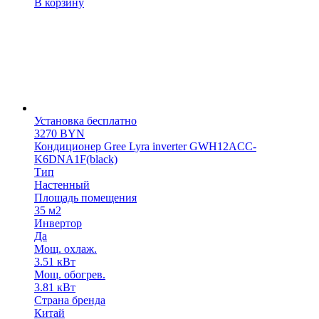
В корзину
Установка бесплатно
3270
BYN
Кондиционер Gree Lyra inverter GWH12ACC-
K6DNA1F(black)
Тип
Настенный
Площадь помещения
35 м2
Инвертор
Да
Мощ. охлаж.
3.51 кВт
Мощ. обогрев.
3.81 кВт
Страна бренда
Китай