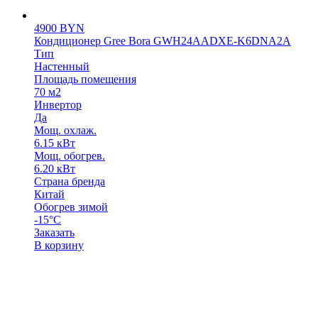
4900
BYN
Кондиционер Gree Bora GWH24ААDХE-K6DNA2A
Тип
Настенный
Площадь помещения
70 м2
Инвертор
Да
Мощ. охлаж.
6.15 кВт
Мощ. обогрев.
6.20 кВт
Страна бренда
Китай
Обогрев зимой
-15°С
Заказать
В корзину