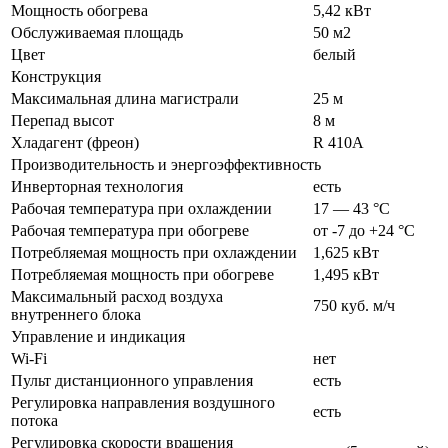
Мощность обогрева
5,42 кВт
Обслуживаемая площадь
50 м2
Цвет
белый
Конструкция
Максимальная длина магистрали
25 м
Перепад высот
8 м
Хладагент (фреон)
R 410A
Производительность и энергоэффективность
Инверторная технология
есть
Рабочая температура при охлаждении
17 — 43 °C
Рабочая температура при обогреве
от -7 до +24 °C
Потребляемая мощность при охлаждении
1,625 кВт
Потребляемая мощность при обогреве
1,495 кВт
Максимальный расход воздуха
750 куб. м/ч
внутреннего блока
Управление и индикация
Wi-Fi
нет
Пульт дистанционного управления
есть
Регулировка направления воздушного
есть
потока
Регулировка скорости вращения