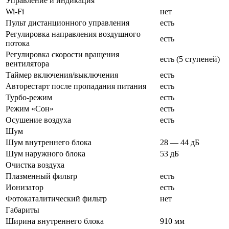
Управление и индикация
Wi-Fi
нет
Пульт дистанционного управления
есть
Регулировка направления воздушного
есть
потока
Регулировка скорости вращения
есть (5
ступеней)
вентилятора
Таймер включения/выключения
есть
Авторестарт после пропадания питания
есть
Турбо-режим
есть
Режим «Сон»
есть
Осушение воздуха
есть
Шум
Шум внутреннего блока
28 — 44 дБ
Шум наружного блока
53 дБ
Очистка воздуха
Плазменный фильтр
есть
Ионизатор
есть
Фотокаталитический фильтр
нет
Габариты
Ширина внутреннего блока
910 мм