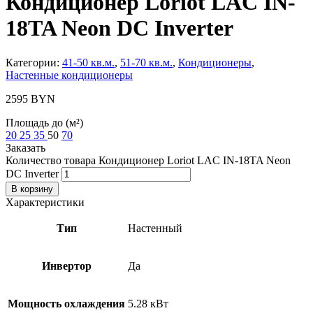
Кондиционер Loriot LAC IN-
18TA Neon DC Inverter
Категории:
41-50 кв.м.
,
51-70 кв.м.
,
Кондиционеры
,
Настенные кондиционеры
2595
BYN
Площадь до (м²)
20
25
35
50
70
Заказать
Количество товара Кондиционер Loriot LAC IN-18TA Neon
DC Inverter
В корзину
Характеристики
Тип
Настенный
Инвертор
Да
Мощность охлаждения
5.28 кВт