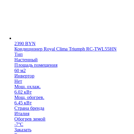
2390
BYN
Кондиционер Royal Clima Triumph RC-TWL55HN
Тип
Настенный
Площадь помещения
60 м2
Инвертор
Нет
Мощ. охлаж.
6.02 кВт
Мощ. обогрев.
6.45 кВт
Страна бренда
Италия
Обогрев зимой
-7°С
Заказать