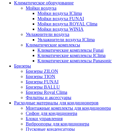
Климатическое оборудование
Мойки воздуха
Мойки воздуха IClima
Мойки воздуха FUNAI
Мойки воздуха ROYAL Clima
Мойки воздуха WINIA
Увлажнители воздуха
Увлажнители воздуха IClima
Климатические комплексы
Климатические комплексы Funai
Климатические комплексы IClima
Климатические комплексы Panasonic
Бризеры
Бризеры ZILON
Бризеры TION
Бризеры FUNAI
Бризеры BALLU
Бризеры Royal Clima
Фильтры и аксессуары
Расходные материалы для кондиционеров
Монтажные комплекты для кондиционера
Сифон для кондиционера
Блоки управления
Виброопоры для кондиционера
Пусковые конденсаторы