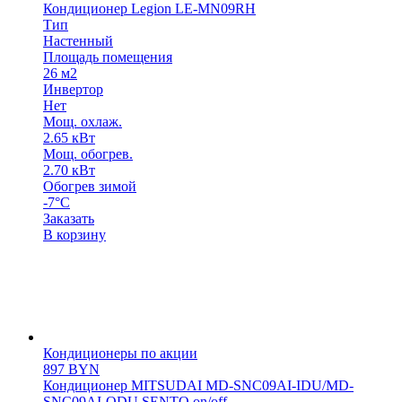
Кондиционер Legion LE-MN09RH
Тип
Настенный
Площадь помещения
26 м2
Инвертор
Нет
Мощ. охлаж.
2.65 кВт
Мощ. обогрев.
2.70 кВт
Обогрев зимой
-7°С
Заказать
В корзину
Кондиционеры по акции
897
BYN
Кондиционер MITSUDAI MD-SNC09AI-IDU/MD-
SNC09AI-ODU SENTO on/off