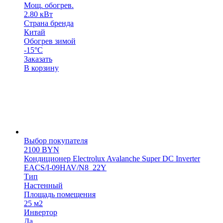
Мощ. обогрев.
2.80 кВт
Страна бренда
Китай
Обогрев зимой
-15°С
Заказать
В корзину
Выбор покупателя
2100
BYN
Кондиционер Electrolux Avalanche Super DC Inverter
EACS/I-09HAV/N8_22Y
Тип
Настенный
Площадь помещения
25 м2
Инвертор
Да