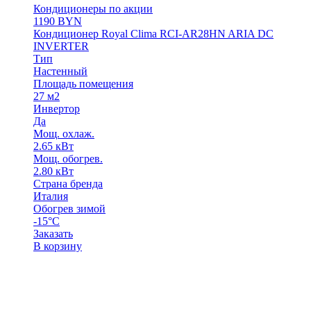
Кондиционеры по акции
1190
BYN
Кондиционер Royal Clima RCI-AR28HN ARIA DC
INVERTER
Тип
Настенный
Площадь помещения
27 м2
Инвертор
Да
Мощ. охлаж.
2.65 кВт
Мощ. обогрев.
2.80 кВт
Страна бренда
Италия
Обогрев зимой
-15°С
Заказать
В корзину