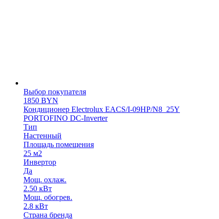
Выбор покупателя
1850
BYN
Кондиционер Electrolux EACS/I-09HP/N8_25Y
PORTOFINO DC-Inverter
Тип
Настенный
Площадь помещения
25 м2
Инвертор
Да
Мощ. охлаж.
2.50 кВт
Мощ. обогрев.
2.8 кВт
Страна бренда