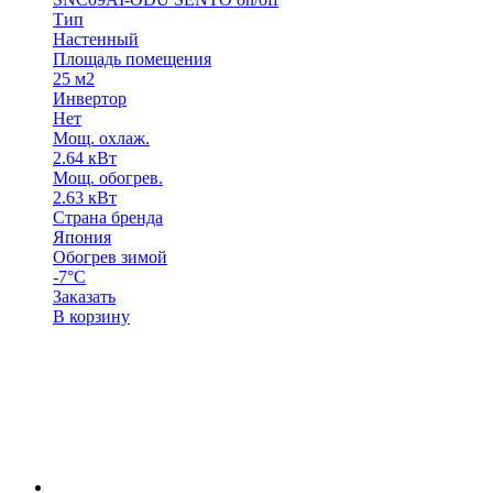
Тип
Настенный
Площадь помещения
25 м2
Инвертор
Нет
Мощ. охлаж.
2.64 кВт
Мощ. обогрев.
2.63 кВт
Страна бренда
Япония
Обогрев зимой
-7°С
Заказать
В корзину