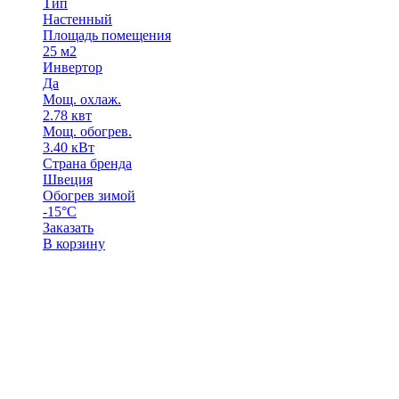
Тип
Настенный
Площадь помещения
25 м2
Инвертор
Да
Мощ. охлаж.
2.78 квт
Мощ. обогрев.
3.40 кВт
Страна бренда
Швеция
Обогрев зимой
-15°С
Заказать
В корзину