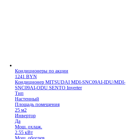
Кондиционеры по акции
1241
BYN
Кондиционер MITSUDAI MDI-SNC09AI-IDU/MDI-
SNC09AI-ODU SENTO Inverter
Тип
Настенный
Площадь помещения
25 м2
Инвертор
Да
Мощ. охлаж.
2.55 кВт
Мощ. обогрев.