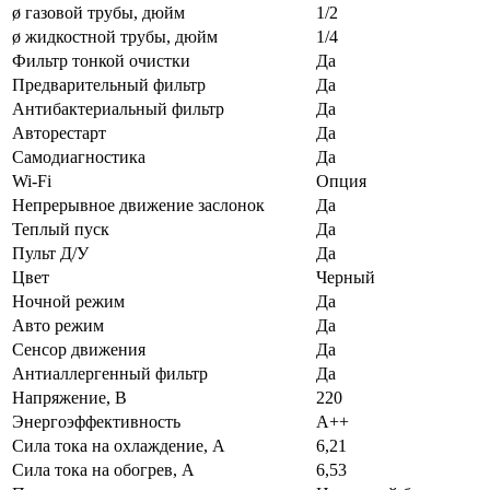
ø газовой трубы, дюйм
1/2
ø жидкостной трубы, дюйм
1/4
Фильтр тонкой очистки
Да
Предварительный фильтр
Да
Антибактериальный фильтр
Да
Авторестарт
Да
Самодиагностика
Да
Wi-Fi
Опция
Непрерывное движение заслонок
Да
Теплый пуск
Да
Пульт Д/У
Да
Цвет
Черный
Ночной режим
Да
Авто режим
Да
Сенсор движения
Да
Антиаллергенный фильтр
Да
Напряжение, В
220
Энергоэффективность
A++
Сила тока на охлаждение, А
6,21
Сила тока на обогрев, А
6,53