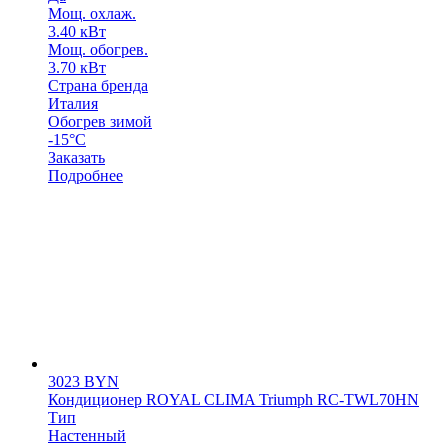
Мощ. охлаж.
3.40 кВт
Мощ. обогрев.
3.70 кВт
Страна бренда
Италия
Обогрев зимой
-15°С
Заказать
Подробнее
3023
BYN
Кондиционер ROYAL CLIMA Triumph RC-TWL70HN
Тип
Настенный