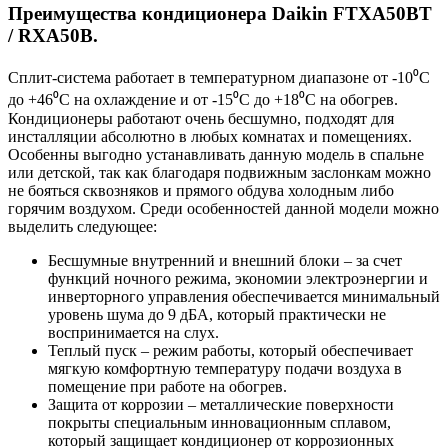
Преимущества кондиционера Daikin FTXA50BT
/ RXA50B.
Сплит-система работает в температурном диапазоне от -10⁰С
до +46⁰С на охлаждение и от -15⁰С до +18⁰С на обогрев.
Кондиционеры работают очень бесшумно, подходят для
инсталляции абсолютно в любых комнатах и помещениях.
Особенны выгодно устанавливать данную модель в спальне
или детской, так как благодаря подвижным заслонкам можно
не бояться сквозняков и прямого обдува холодным либо
горячим воздухом. Среди особенностей данной модели можно
выделить следующее:
Бесшумные внутренний и внешний блоки – за счет
функций ночного режима, экономии электроэнергии и
инверторного управления обеспечивается минимальный
уровень шума до 9 дБА, который практически не
воспринимается на слух.
Теплый пуск – режим работы, который обеспечивает
мягкую комфортную температуру подачи воздуха в
помещение при работе на обогрев.
Защита от коррозии – металлические поверхности
покрыты специальным инновационным сплавом,
который защищает кондиционер от коррозионных