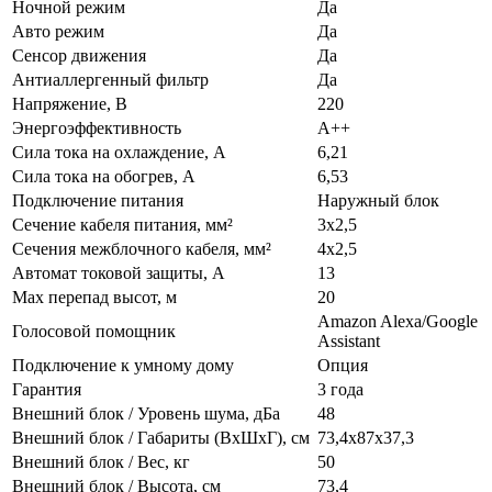
Ночной режим
Да
Авто режим
Да
Сенсор движения
Да
Антиаллергенный фильтр
Да
Напряжение, В
220
Энергоэффективность
A++
Сила тока на охлаждение, А
6,21
Сила тока на обогрев, А
6,53
Подключение питания
Наружный блок
Сечение кабеля питания, мм²
3х2,5
Сечения межблочного кабеля, мм²
4х2,5
Автомат токовой защиты, А
13
Max перепад высот, м
20
Amazon Alexa/Google
Голосовой помощник
Assistant
Подключение к умному дому
Опция
Гарантия
3 года
Внешний блок / Уровень шума, дБа
48
Внешний блок / Габариты (ВхШхГ), см
73,4х87х37,3
Внешний блок / Вес, кг
50
Внешний блок / Высота, см
73,4