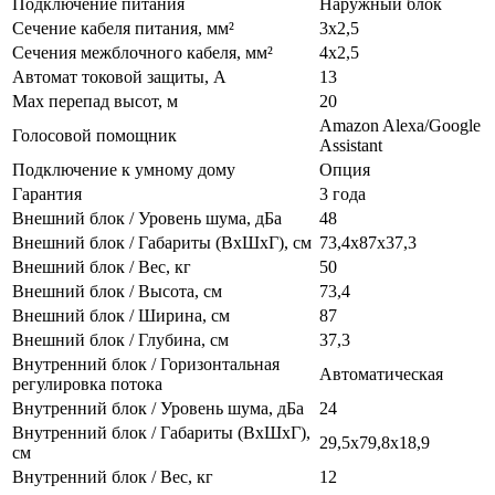
Подключение питания
Наружный блок
Сечение кабеля питания, мм²
3х2,5
Сечения межблочного кабеля, мм²
4х2,5
Автомат токовой защиты, А
13
Max перепад высот, м
20
Amazon Alexa/Google
Голосовой помощник
Assistant
Подключение к умному дому
Опция
Гарантия
3 года
Внешний блок / Уровень шума, дБа
48
Внешний блок / Габариты (ВхШхГ), см
73,4х87х37,3
Внешний блок / Вес, кг
50
Внешний блок / Высота, см
73,4
Внешний блок / Ширина, см
87
Внешний блок / Глубина, см
37,3
Внутренний блок / Горизонтальная
Автоматическая
регулировка потока
Внутренний блок / Уровень шума, дБа
24
Внутренний блок / Габариты (ВхШхГ),
29,5х79,8х18,9
см
Внутренний блок / Вес, кг
12