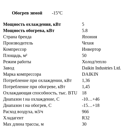
Обогрев зимой
-15°С
Мощность охлаждения, кВт
5
Мощность обогрева, кВт
5.8
Страна бренда
Япония
Производитель
Чехия
Компрессор
Инвертор
Площадь, м²
50
Режим работы
Холод/тепло
Завод
Daikin Industries Ltd.
Марка компрессора
DAIKIN
Потребление при охлаждении, кВт
1,36
Потребление при обогреве, кВт
1,45
Охлаждающая способность, тыс. BTU
18
Диапазон t на охлаждение, С
-10…+46
Диапазон t на обогрев, С
-15…+18
Расход воздуха, м3/ч
966
Хладагент
R32
Max длина трассы, м
30