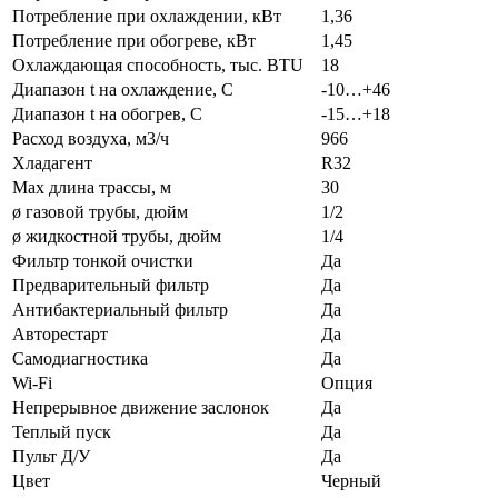
Потребление при охлаждении, кВт
1,36
Потребление при обогреве, кВт
1,45
Охлаждающая способность, тыс. BTU
18
Диапазон t на охлаждение, С
-10…+46
Диапазон t на обогрев, С
-15…+18
Расход воздуха, м3/ч
966
Хладагент
R32
Max длина трассы, м
30
ø газовой трубы, дюйм
1/2
ø жидкостной трубы, дюйм
1/4
Фильтр тонкой очистки
Да
Предварительный фильтр
Да
Антибактериальный фильтр
Да
Авторестарт
Да
Самодиагностика
Да
Wi-Fi
Опция
Непрерывное движение заслонок
Да
Теплый пуск
Да
Пульт Д/У
Да
Цвет
Черный