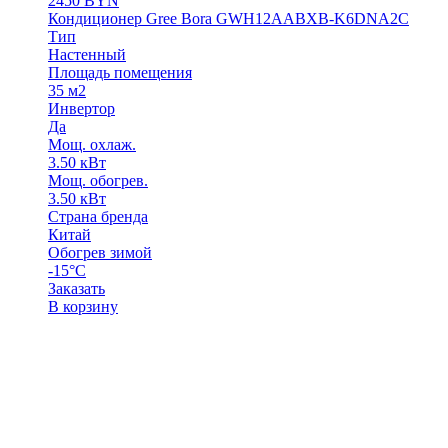
2450
BYN
Кондиционер Gree Bora GWH12ААBХB-K6DNA2С
Тип
Настенный
Площадь помещения
35 м2
Инвертор
Да
Мощ. охлаж.
3.50 кВт
Мощ. обогрев.
3.50 кВт
Страна бренда
Китай
Обогрев зимой
-15°С
Заказать
В корзину