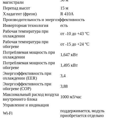
магистрали
Перепад высот
15 м
Хладагент (фреон)
R 410A
Производительность и энергоэффективность
Инверторная технология
есть
Рабочая температура при
от -10 до +43 °C
охлаждении
Рабочая температура при
от -15 до +24 °C
обогреве
Потребляемая мощность при
1,647 кВт
охлаждении
Потребляемая мощность при
1,495 кВт
обогреве
Энергоэффективность при
3,4
охлаждении (EER)
Энергоэффективность при
3,88
обогреве (COP)
Максимальный расход воздуха
1000 м3/час
внутреннего блока
Управление и индикация
поддерживается, модуль
Wi-Fi
приобретается отдельно