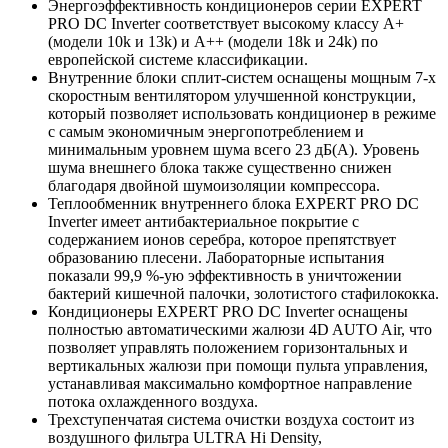
Энергоэффективность кондиционеров серии EXPERT
PRO DC Inverter соответствует высокому классу А+
(модели 10k и 13k) и А++ (модели 18k и 24k) по
европейской системе классификации.
Внутренние блоки сплит-систем оснащены мощным 7-х
скоростным вентилятором улучшенной конструкции,
который позволяет использовать кондиционер в режиме
с самым экономичным энергопотреблением и
минимальным уровнем шума всего 23 дБ(А). Уровень
шума внешнего блока также существенно снижен
благодаря двойной шумоизоляции компрессора.
Теплообменник внутреннего блока EXPERT PRO DC
Inverter имеет антибактериальное покрытие с
содержанием ионов серебра, которое препятствует
образованию плесени. Лабораторные испытания
показали 99,9 %-ую эффективность в уничтожении
бактерий кишечной палочки, золотистого стафилококка.
Кондиционеры EXPERT PRO DC Inverter оснащены
полностью автоматическими жалюзи 4D AUTO Air, что
позволяет управлять положением горизонтальных и
вертикальных жалюзи при помощи пульта управления,
устанавливая максимально комфортное направление
потока охлажденного воздуха.
Трехступенчатая система очистки воздуха состоит из
воздушного фильтра ULTRA Hi Density,