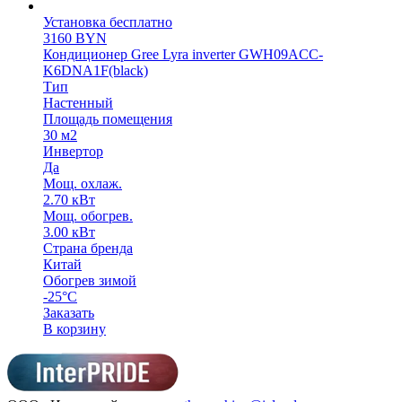
Установка бесплатно
3160
BYN
Кондиционер Gree Lyra inverter GWH09ACC-
K6DNA1F(black)
Тип
Настенный
Площадь помещения
30 м2
Инвертор
Да
Мощ. охлаж.
2.70 кВт
Мощ. обогрев.
3.00 кВт
Страна бренда
Китай
Обогрев зимой
-25°C
Заказать
В корзину