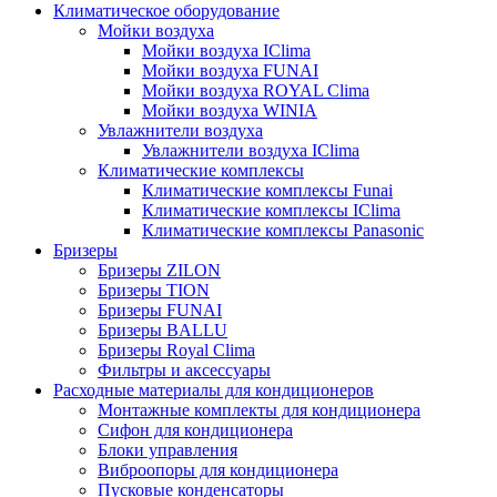
Климатическое оборудование
Мойки воздуха
Мойки воздуха IClima
Мойки воздуха FUNAI
Мойки воздуха ROYAL Clima
Мойки воздуха WINIA
Увлажнители воздуха
Увлажнители воздуха IClima
Климатические комплексы
Климатические комплексы Funai
Климатические комплексы IClima
Климатические комплексы Panasonic
Бризеры
Бризеры ZILON
Бризеры TION
Бризеры FUNAI
Бризеры BALLU
Бризеры Royal Clima
Фильтры и аксессуары
Расходные материалы для кондиционеров
Монтажные комплекты для кондиционера
Сифон для кондиционера
Блоки управления
Виброопоры для кондиционера
Пусковые конденсаторы