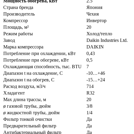
Мощность обогрева, кВт
2.5
Страна бренда
Япония
Производитель
Чехия
Компрессор
Инвертор
Площадь, м²
20
Режим работы
Холод/тепло
Завод
Daikin Industries Ltd.
Марка компрессора
DAIKIN
Потребление при охлаждении, кВт
0,43
Потребление при обогреве, кВт
0,5
Охлаждающая способность, тыс. BTU
7
Диапазон t на охлаждение, С
-10…+46
Диапазон t на обогрев, С
-15…+24
Расход воздуха, м3/ч
714
Хладагент
R32
Max длина трассы, м
20
ø газовой трубы, дюйм
3/8
ø жидкостной трубы, дюйм
1/4
Фильтр тонкой очистки
Да
Предварительный фильтр
Да
Антибактериальный фильтр
Да