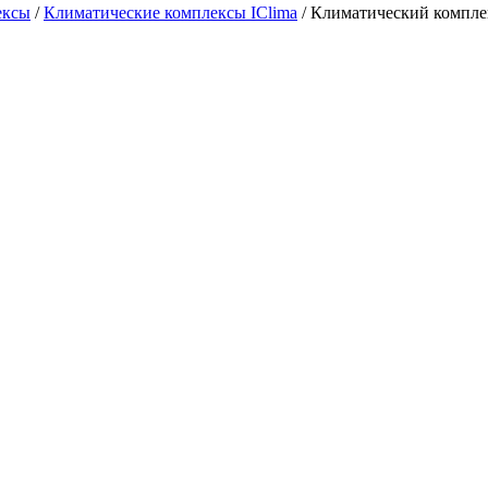
ексы
/
Климатические комплексы IClima
/ Климатический компл