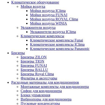
Климатическое оборудование
Мойки воздуха
Мойки воздуха IClima
Мойки воздуха FUNAI
Мойки воздуха ROYAL Clima
Мойки воздуха WINIA
Увлажнители воздуха
Увлажнители воздуха IClima
Климатические комплексы
Климатические комплексы Funai
Климатические комплексы IClima
Климатические комплексы Panasonic
Бризеры
Бризеры ZILON
Бризеры TION
Бризеры FUNAI
Бризеры BALLU
Бризеры Royal Clima
Фильтры и аксессуары
Расходные материалы для кондиционеров
Монтажные комплекты для кондиционера
Сифон для кондиционера
Блоки управления
Виброопоры для кондиционера
Пусковые конденсаторы