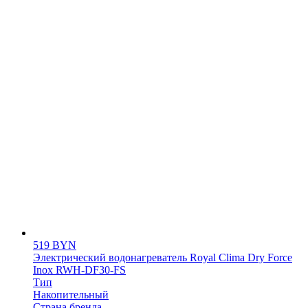
519
BYN
Электрический водонагреватель Royal Clima Dry Force
Inox RWH-DF30-FS
Тип
Накопительный
Страна бренда