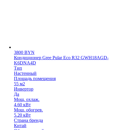
3800
BYN
Кондиционер Gree Pular Eco R32 GWH18AGD-
K6DNA4D
Тип
Настенный
Площадь помещения
55 м2
Инвертор
Да
Мощ. охлаж.
4.60 кВт
Мощ. обогрев.
5.20 кВт
Страна бренда
Китай