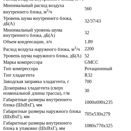
Минимальный расход воздуха
560
3
внутреннего блока, м
/ч
Уровень шума внутреннего блока,
32/37/43
дБ(А)
Минимальный уровень шума
32
внутреннего блока, дБ(А)
Объем конденсации, л/ч
1.89
3
2200
Расход воздуха наружного блока, м
/ч
Уровень шума наружного блока, дБ(А)
52
Марка компрессора
GMCC
Тип компрессора
Ротационный
Тип хладагента
R32
Заводская заправка хладагента, г
700
Дозаправка хладагента (сверх
30
номинальной длины трассы), г/м
Габаритные размеры внутреннего
1000x690x235
блока (ШxВxГ), мм
Габаритные размеры наружного блока
705x530x279
(ШxВxГ), мм
Габаритные размеры внутреннего
1080x770x325
блока в упаковке (ШxВxГ), мм