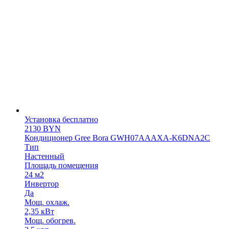
Установка бесплатно
2130
BYN
Кондиционер Gree Bora GWH07АААХА-K6DNA2С
Тип
Настенный
Площадь помещения
24 м2
Инвертор
Да
Мощ. охлаж.
2,35 кВт
Мощ. обогрев.