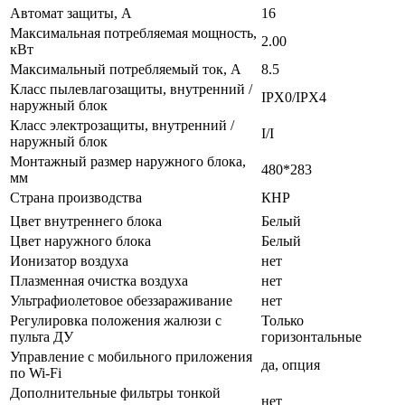
Автомат защиты, А
16
Максимальная потребляемая мощность,
2.00
кВт
Максимальный потребляемый ток, А
8.5
Класс пылевлагозащиты, внутренний /
IPX0/IPX4
наружный блок
Класс электрозащиты, внутренний /
I/I
наружный блок
Монтажный размер наружного блока,
480*283
мм
Страна производства
КНР
Цвет внутреннего блока
Белый
Цвет наружного блока
Белый
Ионизатор воздуха
нет
Плазменная очистка воздуха
нет
Ультрафиолетовое обеззараживание
нет
Регулировка положения жалюзи с
Только
пульта ДУ
горизонтальные
Управление c мобильного приложения
да, опция
по Wi-Fi
Дополнительные фильтры тонкой
нет