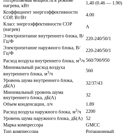
Потребляемая мощность в режиме
1,40 (0.46 — 1.90)
нагрева, кВт
Коэффициент энергоэффективности
4.00
COP, Вт/Вт
Класс энергоэффективности COP
A
(нагрев)
Электропитание внутреннего блока, В/
220-240/50/1
Гц/Ф
Электропитание наружного блока, В/
220-240/50/1
Гц/Ф
3
560/700/950
Расход воздуха внутреннего блока, м
/ч
Минимальный расход воздуха
560
3
внутреннего блока, м
/ч
Уровень шума внутреннего блока,
32/37/43
дБ(А)
Минимальный уровень шума
32
внутреннего блока, дБ(А)
Объем конденсации, л/ч
1.89
3
2200
Расход воздуха наружного блока, м
/ч
Уровень шума наружного блока, дБ(А)
52
Марка компрессора
GMCC
Тип компрессора
Ротационный