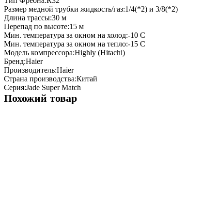
Тип Фреона:
R32
Размер медной трубки жидкость/газ:
1/4(*2) и 3/8(*2)
Длина трассы:
30
м
Перепад по высоте:
15
м
Мин. температура за окном на холод:
-10
С
Мин. температура за окном на тепло:
-15
С
Модель компрессора:
Highly (Hitachi)
Бренд:
Haier
Производитель:
Haier
Страна производства:
Китай
Серия:
Jade Super Match
Похожий товар