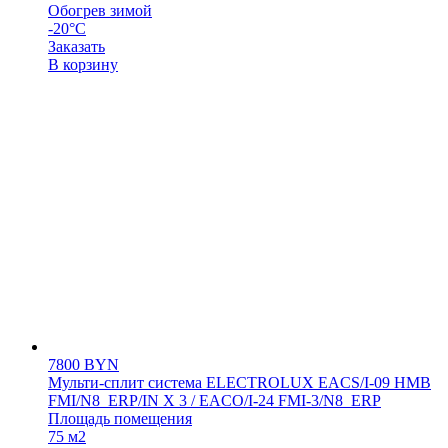
Обогрев зимой
-20°С
Заказать
В корзину
7800
BYN
Мульти-сплит система ELECTROLUX EACS/I-09 HMB
FMI/N8_ERP/IN X 3 / EACO/I-24 FMI-3/N8_ERP
Площадь помещения
75 м2