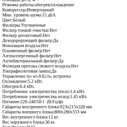
Режимы работы:
обогрев/охлаждение
Компрессор:
Инверторный
Мин. уровень шума:
15
дБА
Цвет:
Белый
Фильтры:
Улучшенные
Фильтр тонкой очистки:
Нет
Фильтр цеолитовый:
Нет
Дезодорирующий фильтр:
Да
Ионизация воздуха:
Нет
Плазменный фильтр:
Нет
Антиаллергенный фильтр:
Нет
Антибактериальный фильтр:
Да
Функция притока свежего воздуха:
Нет
Ультрафиолетовая лампа:
Да
Управление по wi-fi:
Есть, встроено
Охлаждение:
5.2
кВт.
Обогрев:
6.4
кВт.
Потребление электричества тепло:
1.4
кВт.
Потребление электричества холод:
1.45
кВт.
Питание:
220-240/50/1
(В/Гц/ф)
Габариты внутреннего блока:
923x215x320
мм
Габариты внешнего блока:
800x280x553
мм
Вес внутреннего блока:
12
кг.
Вес наружного блока:
36
кг.