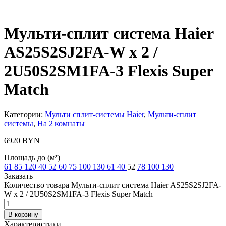
Мульти-сплит система Haier
AS25S2SJ2FA-W x 2 /
2U50S2SM1FA-3 Flexis Super
Match
Категории:
Мульти сплит-системы Haier
,
Мульти-сплит
системы
,
На 2 комнаты
6920
BYN
Площадь до (м²)
61
85
120
40
52
60
75
100
130
61
40
52
78
100
130
Заказать
Количество товара Мульти-сплит система Haier AS25S2SJ2FA-
W x 2 / 2U50S2SM1FA-3 Flexis Super Match
В корзину
Характеристики