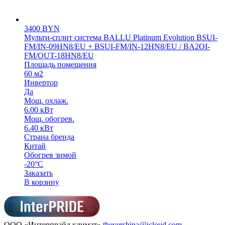
3400
BYN
Мульти-сплит система BALLU Platinum Evolution BSUI-
FM/IN-09HN8/EU + BSUI-FM/IN-12HN8/EU / BA2OI-
FM/OUT-18HN8/EU
Площадь помещения
60 м2
Инвертор
Да
Мощ. охлаж.
6.00 кВт
Мощ. обогрев.
6.40 кВт
Страна бренда
Китай
Обогрев зимой
-20°С
Заказать
В корзину
ООО «Интерпрайд климат»
thevershina@icloud.com