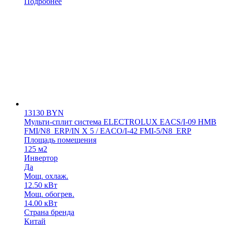
Подробнее
13130
BYN
Мульти-сплит система ELECTROLUX EACS/I-09 HMB
FMI/N8_ERP/IN X 5 / EACO/I-42 FMI-5/N8_ERP
Площадь помещения
125 м2
Инвертор
Да
Мощ. охлаж.
12.50 кВт
Мощ. обогрев.
14.00 кВт
Страна бренда
Китай