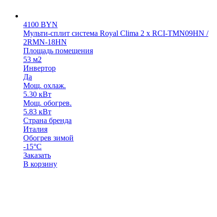
4100
BYN
Мульти-сплит система Royal Clima 2 х RCI-TMN09HN /
2RMN-18HN
Площадь помещения
53 м2
Инвертор
Да
Мощ. охлаж.
5.30 кВт
Мощ. обогрев.
5.83 кВт
Страна бренда
Италия
Обогрев зимой
-15°С
Заказать
В корзину