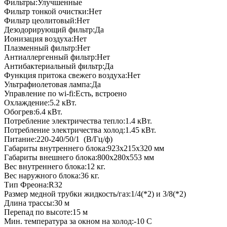
Фильтры:
Улучшенные
Фильтр тонкой очистки:
Нет
Фильтр цеолитовый:
Нет
Дезодорирующий фильтр:
Да
Ионизация воздуха:
Нет
Плазменный фильтр:
Нет
Антиаллергенный фильтр:
Нет
Антибактериальный фильтр:
Да
Функция притока свежего воздуха:
Нет
Ультрафиолетовая лампа:
Да
Управление по wi-fi:
Есть, встроено
Охлаждение:
5.2
кВт.
Обогрев:
6.4
кВт.
Потребление электричества тепло:
1.4
кВт.
Потребление электричества холод:
1.45
кВт.
Питание:
220-240/50/1
(В/Гц/ф)
Габариты внутреннего блока:
923x215x320
мм
Габариты внешнего блока:
800x280x553
мм
Вес внутреннего блока:
12
кг.
Вес наружного блока:
36
кг.
Тип Фреона:
R32
Размер медной трубки жидкость/газ:
1/4(*2) и 3/8(*2)
Длина трассы:
30
м
Перепад по высоте:
15
м
Мин. температура за окном на холод:
-10
С