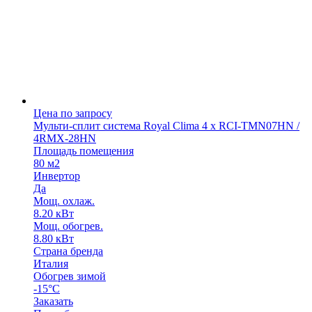
Цена по запросу
Мульти-сплит система Royal Clima 4 х RCI-TMN07HN /
4RMX-28HN
Площадь помещения
80 м2
Инвертор
Да
Мощ. охлаж.
8.20 кВт
Мощ. обогрев.
8.80 кВт
Страна бренда
Италия
Обогрев зимой
-15°С
Заказать