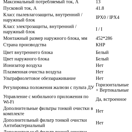
Максимальный потребляемый ток, А
13
Пусковой ток, А
41.8
Класс пылевлагозащиты, внутренний /
IPX0 / IPX4
наружный блок
Класс электрозащиты, внутренний /
I / I
наружный блок
Монтажный размер наружного блока, мм
452*286
Страна производства
КНР
Цвет внутреннего блока
Белый
Цвет наружного блока
Белый
Ионизатор воздуха
Нет
Плазменная очистка воздуха
Нет
Ультрафиолетовое обеззараживание
Нет
Горизонтальные
Регулировка положения жалюзи с пульта ДУ
+ Вертикальные
Управление c мобильного приложения по
Да, встроенное
Wi-Fi
Дополнительные фильтры тонкой очистки в
Нет
комплекте
Дополнительный фильтр тонкой очистки
Нет
Антибактериальный
Дополнительный фильтр тонкой очистки