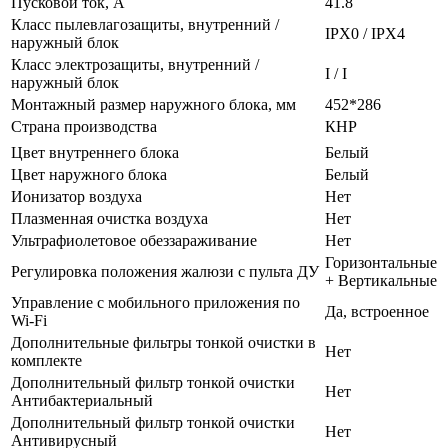
Пусковой ток, А
41.8
Класс пылевлагозащиты, внутренний /
IPX0 / IPX4
наружный блок
Класс электрозащиты, внутренний /
I / I
наружный блок
Монтажный размер наружного блока, мм
452*286
Страна производства
КНР
Цвет внутреннего блока
Белый
Цвет наружного блока
Белый
Ионизатор воздуха
Нет
Плазменная очистка воздуха
Нет
Ультрафиолетовое обеззараживание
Нет
Горизонтальные
Регулировка положения жалюзи с пульта ДУ
+ Вертикальные
Управление c мобильного приложения по
Да, встроенное
Wi-Fi
Дополнительные фильтры тонкой очистки в
Нет
комплекте
Дополнительный фильтр тонкой очистки
Нет
Антибактериальный
Дополнительный фильтр тонкой очистки
Нет
Антивирусный