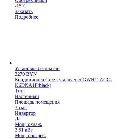
Обогрев зимой
-15°С
Заказать
Подробнее
Установка бесплатно
3270
BYN
Кондиционер Gree Lyra inverter GWH12ACC-
K6DNA1F(black)
Тип
Настенный
Площадь помещения
35 м2
Инвертор
Да
Мощ. охлаж.
3.51 кВт
Мощ. обогрев.