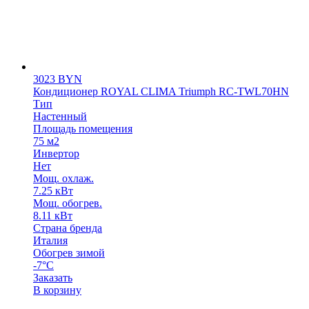
3023
BYN
Кондиционер ROYAL CLIMA Triumph RC-TWL70HN
Тип
Настенный
Площадь помещения
75 м2
Инвертор
Нет
Мощ. охлаж.
7.25 кВт
Мощ. обогрев.
8.11 кВт
Страна бренда
Италия
Обогрев зимой
-7°С
Заказать
В корзину