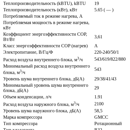
Теплопроизводительность (kBTU), kBTU
19
Теплопроизводительность (кВт), кВт
5.65 ( — )
Потребляемый ток в режиме нагрева, А
Потребляемая мощность в режиме нагрева,
кВт
Коэффициент энергоэффективности COP,
3,61
Вт/Вт
Класс энергоэффективности COP (нагрев)
A
Электропитание, В/Гц/Ф
220-240/50/1
3
543/619/822/880
Расход воздуха внутреннего блока, м
/ч
Минимальный расход воздуха внутреннего
543
3
блока, м
/ч
Уровень шума внутреннего блока, дБ(А)
29/38/41/43
Минимальный уровень шума внутреннего
29
блока, дБ(А)
Объем конденсации, л/ч
1.91
3
2100
Расход воздуха наружного блока, м
/ч
Уровень шума наружного блока, дБ(А)
58,5
Марка компрессора
GMCC
Тип компрессора
Ротационный
Тип хладагента
R32