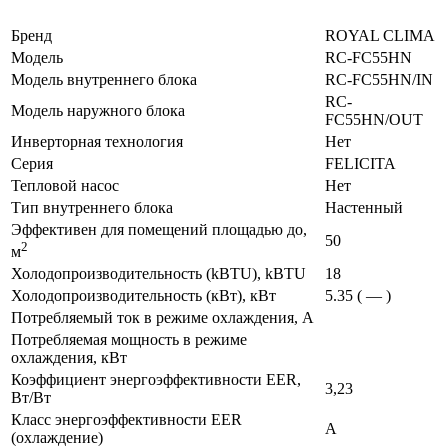
Бренд
ROYAL CLIMA
Модель
RC-FC55HN
Модель внутреннего блока
RC-FC55HN/IN
RC-
Модель наружного блока
FC55HN/OUT
Инверторная технология
Нет
Серия
FELICITA
Тепловой насос
Нет
Тип внутреннего блока
Настенный
Эффективен для помещений площадью до,
50
2
м
Холодопроизводительность (kBTU), kBTU
18
Холодопроизводительность (кВт), кВт
5.35 ( — )
Потребляемый ток в режиме охлаждения, А
Потребляемая мощность в режиме
охлаждения, кВт
Коэффициент энергоэффективности EER,
3,23
Вт/Вт
Класс энергоэффективности EER
A
(охлаждение)