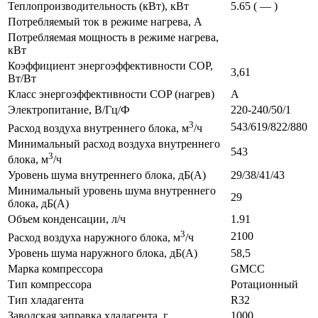
Теплопроизводительность (кВт), кВт
5.65 ( — )
Потребляемый ток в режиме нагрева, А
Потребляемая мощность в режиме нагрева,
кВт
Коэффициент энергоэффективности COP,
3,61
Вт/Вт
Класс энергоэффективности COP (нагрев)
A
Электропитание, В/Гц/Ф
220-240/50/1
3
543/619/822/880
Расход воздуха внутреннего блока, м
/ч
Минимальный расход воздуха внутреннего
543
3
блока, м
/ч
Уровень шума внутреннего блока, дБ(А)
29/38/41/43
Минимальный уровень шума внутреннего
29
блока, дБ(А)
Объем конденсации, л/ч
1.91
3
2100
Расход воздуха наружного блока, м
/ч
Уровень шума наружного блока, дБ(А)
58,5
Марка компрессора
GMCC
Тип компрессора
Ротационный
Тип хладагента
R32
Заводская заправка хладагента, г
1000