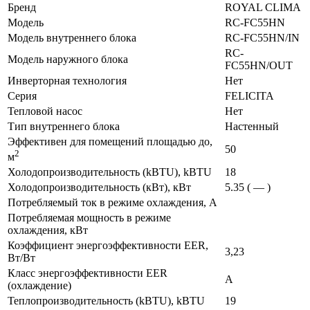
Бренд
ROYAL CLIMA
Модель
RC-FC55HN
Модель внутреннего блока
RC-FC55HN/IN
RC-
Модель наружного блока
FC55HN/OUT
Инверторная технология
Нет
Серия
FELICITA
Тепловой насос
Нет
Тип внутреннего блока
Настенный
Эффективен для помещений площадью до,
50
2
м
Холодопроизводительность (kBTU), kBTU
18
Холодопроизводительность (кВт), кВт
5.35 ( — )
Потребляемый ток в режиме охлаждения, А
Потребляемая мощность в режиме
охлаждения, кВт
Коэффициент энергоэффективности EER,
3,23
Вт/Вт
Класс энергоэффективности EER
A
(охлаждение)
Теплопроизводительность (kBTU), kBTU
19