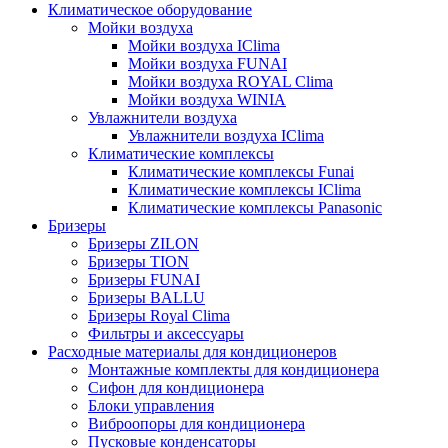
Климатическое оборудование
Мойки воздуха
Мойки воздуха IClima
Мойки воздуха FUNAI
Мойки воздуха ROYAL Clima
Мойки воздуха WINIA
Увлажнители воздуха
Увлажнители воздуха IClima
Климатические комплексы
Климатические комплексы Funai
Климатические комплексы IClima
Климатические комплексы Panasonic
Бризеры
Бризеры ZILON
Бризеры TION
Бризеры FUNAI
Бризеры BALLU
Бризеры Royal Clima
Фильтры и аксессуары
Расходные материалы для кондиционеров
Монтажные комплекты для кондиционера
Сифон для кондиционера
Блоки управления
Виброопоры для кондиционера
Пусковые конденсаторы