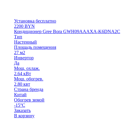
Установка бесплатно
2200
BYN
Кондиционер Gree Bora GWH09АААХА-K6DNA2С
Тип
Настенный
Площадь помещения
27 м2
Инвертор
Да
Мощ. охлаж.
2.64 кВт
Мощ. обогрев.
2.80 квт
Страна бренда
Китай
Обогрев зимой
-15°С
Заказать
В корзину