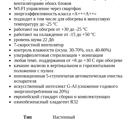
вентиляторами обоих блоков
WI-FI управление через смартфон
энергоэффективность класса «A+++А++»
подходит в том числе для обогрева в минусовую
температуру до -25 °C
работают на обогрев от +30 до -25 °C
работают на охлаждение от -15 до +50 °C
уровень шума 22 Дб
7-скоростной вентилятор
контроль влажности (осуш. 30-70%, охл. 40-80%)
ультрафиолетовая стерилизация + ионизация
любая темп. поддержания от +8 до +30 С при обогреве
качание жалюзи в вертикальном и горизонтальном
положении с пульта
инновационная 5-ступенчатая автоматическая очистка
испарителя
искусственный интеллект G-AI (снижение годового
энергопотребления на 20%)
европейский стандарт сборки и комплектующих
озонобезопасный хладагент R32
Тип
Настенный