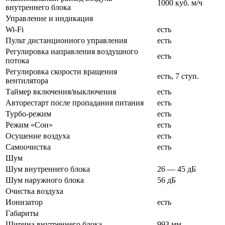
1000 куб. м/ч
внутреннего блока
Управление и индикация
Wi-Fi
есть
Пульт дистанционного управления
есть
Регулировка направления воздушного
есть
потока
Регулировка скорости вращения
есть,
7 ступ.
вентилятора
Таймер включения/выключения
есть
Авторестарт после пропадания питания
есть
Турбо-режим
есть
Режим «Сон»
есть
Осушение воздуха
есть
Самоочистка
есть
Шум
Шум внутреннего блока
26 — 45 дБ
Шум наружного блока
56 дБ
Очистка воздуха
Ионизатор
есть
Габариты
Ширина внутреннего блока
993 мм