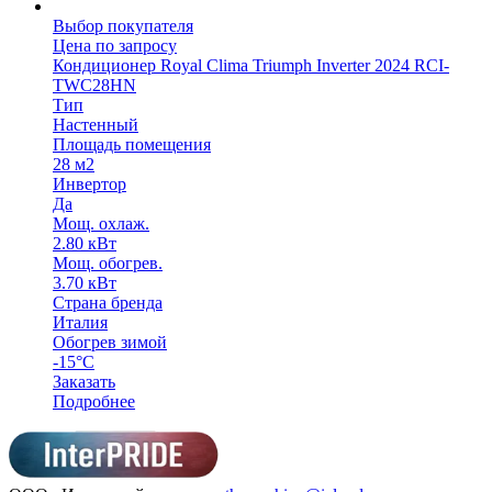
Выбор покупателя
Цена по запросу
Кондиционер Royal Clima Triumph Inverter 2024 RCI-
TWC28HN
Тип
Настенный
Площадь помещения
28 м2
Инвертор
Да
Мощ. охлаж.
2.80 кВт
Мощ. обогрев.
3.70 кВт
Страна бренда
Италия
Обогрев зимой
-15°С
Заказать
Подробнее