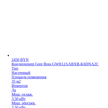
2450
BYN
Кондиционер Gree Bora GWH12ААBХB-K6DNA2С
Тип
Настенный
Площадь помещения
35 м2
Инвертор
Да
Мощ. охлаж.
3.50 кВт
Мощ. обогрев.
3.50 кВт