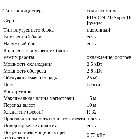
Тип кондиционера
сплит-система
FUSION 2.0 Super DC
Серия
Іnverter
Тип внутреннего блока
настенный
Внутренний блок
есть
Наружный блок
есть
Количество внутренних блоков
1
Режим работы
охлаждение, обогрев
Мощность охлаждения
2.5 кВт
Мощность обогрева
2.8 кВт
Обслуживаемая площадь
25 м2
Цвет
белый
Конструкция
Максимальная длина магистрали
15 м
Перепад высот
10 м
Хладагент (фреон)
R 32
Производительность и энергоэффективность
Инверторная технология
есть
Потребляемая мощность при
0,73 кВт
охлаждении