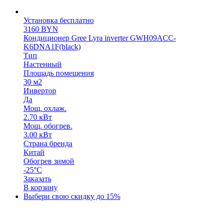
Установка бесплатно
3160
BYN
Кондиционер Gree Lyra inverter GWH09ACC-
K6DNA1F(black)
Тип
Настенный
Площадь помещения
30 м2
Инвертор
Да
Мощ. охлаж.
2.70 кВт
Мощ. обогрев.
3.00 кВт
Страна бренда
Китай
Обогрев зимой
-25°C
Заказать
В корзину
Выбери свою скидку до 15%