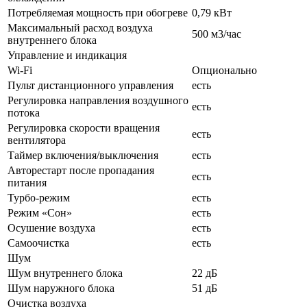
Потребляемая мощность при обогреве
0,79 кВт
Максимальный расход воздуха
500 м3/час
внутреннего блока
Управление и индикация
Wi-Fi
Опционально
Пульт дистанционного управления
есть
Регулировка направления воздушного
есть
потока
Регулировка скорости вращения
есть
вентилятора
Таймер включения/выключения
есть
Авторестарт после пропадания
есть
питания
Турбо-режим
есть
Режим «Сон»
есть
Осушение воздуха
есть
Самоочистка
есть
Шум
Шум внутреннего блока
22 дБ
Шум наружного блока
51 дБ
Очистка воздуха