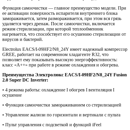
Функция самоочистки — главное преимущество модели. При
ее активации поверхность испарителя внутреннего блока
замораживается, затем размораживается, при этом вся грязь
удаляется через дренаж. После самоочистки, включается
режим стерилизации, при которой теплообменник
нагревается, что способствует его осушению стерилизации от
вирусов и бактерий.
Electrolux EACS/I-09HF2/N8_24Y имеет надежный компрессор
GREE, работает на современном хладагенте R32, что
позволяет ему показывать высокую энергоффективность:
класс «А++» при работе в режиме охлаждения и обогрева.
Преимущества Электролюкс EACS/I-09HF2/N8_24Y Fusion
2.0 Super DC Inverter:
• 4 режима работы: охлаждение I обогрев I вентиляция I
осушение
• Функция самоочистки замораживанием со стерилизацией
• Управление жалюзи по горизонтали и вертикали с пульта
• Пульт управления с подсветкой и функций iFeel