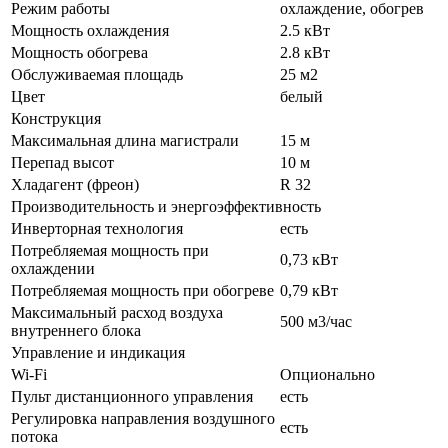
Режим работы
охлаждение, обогрев
Мощность охлаждения
2.5 кВт
Мощность обогрева
2.8 кВт
Обслуживаемая площадь
25 м2
Цвет
белый
Конструкция
Максимальная длина магистрали
15 м
Перепад высот
10 м
Хладагент (фреон)
R 32
Производительность и энергоэффективность
Инверторная технология
есть
Потребляемая мощность при
0,73 кВт
охлаждении
Потребляемая мощность при обогреве
0,79 кВт
Максимальный расход воздуха
500 м3/час
внутреннего блока
Управление и индикация
Wi-Fi
Опционально
Пульт дистанционного управления
есть
Регулировка направления воздушного
есть
потока