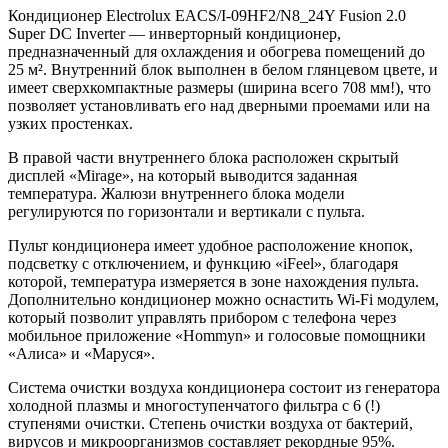
Кондиционер Electrolux EACS/I-09HF2/N8_24Y Fusion 2.0
Super DC Inverter — инверторный кондиционер,
предназначенный для охлаждения и обогрева помещений до
25 м². Внутренний блок выполнен в белом глянцевом цвете, и
имеет сверхкомпактные размеры (ширина всего 708 мм!), что
позволяет установливать его над дверными проемами или на
узких простенках.
В правой части внутреннего блока расположен скрытый
дисплей «Mirage», на который выводится заданная
температура. Жалюзи внутреннего блока модели
регулируются по горизонтали и вертикали с пульта.
Пульт кондиционера имеет удобное расположение кнопок,
подсветку с отключением, и функцию «iFeel», благодаря
которой, температура измеряется в зоне нахождения пульта.
Дополнительно кондиционер можно оснастить Wi-Fi модулем,
который позволит управлять прибором с телефона через
мобильное приложение «Hommyn» и голосовые помощники
«Алиса» и «Маруся».
Система очистки воздуха кондиционера состоит из генератора
холодной плазмы и многоступенчатого фильтра с 6 (!)
ступенями очистки. Степень очистки воздуха от бактерий,
вирусов и микроорганизмов составляет рекордные 95%.