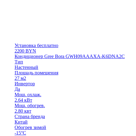
Установка бесплатно
2200
BYN
Кондиционер Gree Bora GWH09АААХА-K6DNA2С
Тип
Настенный
Площадь помещения
27 м2
Инвертор
Да
Мощ. охлаж.
2.64 кВт
Мощ. обогрев.
2.80 квт
Страна бренда
Китай
Обогрев зимой
-15°С