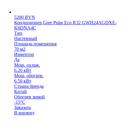
5200
BYN
Кондиционер Gree Pular Eco R32 GWH24AGDXE-
K6DNA4C
Тип
Настенный
Площадь помещения
70 м2
Инвертор
Да
Мощ. охлаж.
6.20 кВт
Мощ. обогрев.
6.50 кВт
Страна бренда
Китай
Обогрев зимой
-15°С
Заказать
В корзину