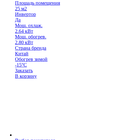
Площадь помещения
25 м2
Инвертор
Да
Мощ. охлаж.
2.64 кВт
Мощ. обогрев.
2.80 кВт
Страна бренда
Китай
Обогрев зимой
-15°С
Заказать
В корзину