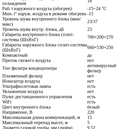
18
охлаждения
Раб. t наружного воздуха (обогрев):
-15~24 °C
Мин. t° наруж. воздуха в режиме обогрева
-15
Уровень шума внутреннего блока (мин/
23/37
макс)
Уровень шума внутр. блока, дБ
23
Габариты внутреннего блока сплит-
700×200×270
системы (ШxВxГ)
Габариты наружного блока сплит-системы
660×530×250
(ШxВxГ)
Компактный
да
Приток свежего воздуха
нет
антивирусный
Тип фильтра кондиционера
фильтр
Плазменный фильтр
нет
Ионизатор воздуха
нет
Ультрафиолетовая лампа
есть
Увлажнение воздуха
нет
Пульт дистанционного управления
есть
WiFi
есть
Цвет внутреннего блока
белый
Напряжение, В
220
Максимальная длина коммуникаций, м
15
Максимальный перепад высот, м
5
Диаметр газовой трубы, мм (дюйм)
9,52