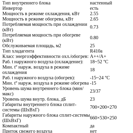
Тип внутреннего блока
настенный
Инвертор
есть
Мощность в режиме охлаждения, кВт
2.55
Мощность в режиме обогрева, кВт
2.65
Потребляемая мощность при охлаждении
0.73
(кВт)
Потребляемая мощность при обогреве
0.80
(кВт)
Обслуживаемая площадь, м2
25
Тип хладагента
R410a
Класс энергоэффективности охл./обогрев:
А++/А+
Раб. t наружного воздуха (охлаждение):
18~52 °C
Мин. t° наруж. воздуха в режиме
18
охлаждения
Раб. t наружного воздуха (обогрев):
-15~24 °C
Мин. t° наруж. воздуха в режиме обогрева
-15
Уровень шума внутреннего блока (мин/
23/37
макс)
Уровень шума внутр. блока, дБ
23
Габариты внутреннего блока сплит-
700×200×270
системы (ШxВxГ)
Габариты наружного блока сплит-системы
660×530×250
(ШxВxГ)
Компактный
да
Приток свежего воздуха
нет