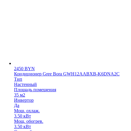
2450
BYN
Кондиционер Gree Bora GWH12ААBХB-K6DNA2С
Тип
Настенный
Площадь помещения
35 м2
Инвертор
Да
Мощ. охлаж.
3.50 кВт
Мощ. обогрев.
3.50 кВт