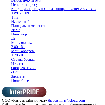
Выбор покупателя
Цена по запросу
Кондиционер Royal Clima Triumph Inverter 2024 RCI-
TWC28HN
Тип
Настенный
Площадь помещения
28 м2
Инвертор
Да
Мощ. охлаж.
2.80 кВт
Мощ. обогрев.
3.70 кВт
Страна бренда
Италия
Обогрев зимой
-15°С
Заказать
Подробнее
ООО «Интерпрайд климат»
thevershina@icloud.com
Сайт interpride.by носит исключительно информационный