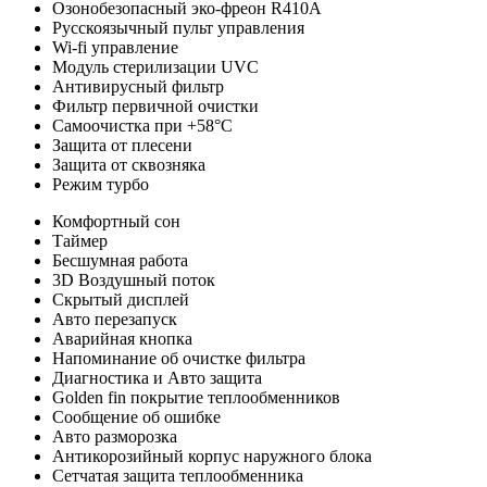
Озонобезопасный эко-фреон R410A
Русскоязычный пульт управления
Wi-fi управление
Модуль стерилизации UVC
Антивирусный фильтр
Фильтр первичной очистки
Самоочистка при +58°C
Защита от плесени
Защита от сквозняка
Режим турбо
Комфортный сон
Таймер
Бесшумная работа
3D Воздушный поток
Скрытый дисплей
Авто перезапуск
Аварийная кнопка
Напоминание об очистке фильтра
Диагностика и Авто защита
Golden fin покрытие теплообменников
Сообщение об ошибке
Авто разморозка
Антикорозийный корпус наружнoго блока
Cетчатая защита теплообменника