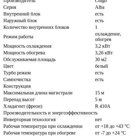
Производитель
Chigo
Серия
Alba
Внутренний блок
есть
Наружный блок
есть
Количество внутренних блоков
1
охлаждение,
Режим работы
обогрев
Мощность охлаждения
3,2 кВт
Мощность обогрева
3,26 кВт
Обслуживаемая площадь
30 м2
Цвет
белый
Турбо режим
есть
Самоочистка
есть
Конструкция
Максимальная длина магистрали
15 м
Перепад высот
5 м
Хладагент (фреон)
R 410A
Производительность и энергоэффективность
Инверторная технология
нет
Рабочая температура при охлаждении
от +18 до +43 °C
Рабочая температура при обогреве
от -7 до +24 °C