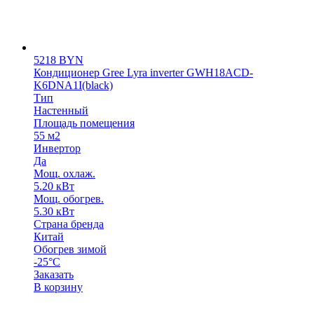
5218
BYN
Кондиционер Gree Lyra inverter GWH18ACD-
K6DNA1I(black)
Тип
Настенный
Площадь помещения
55 м2
Инвертор
Да
Мощ. охлаж.
5.20 кВт
Мощ. обогрев.
5.30 кВт
Страна бренда
Китай
Обогрев зимой
-25°C
Заказать
В корзину