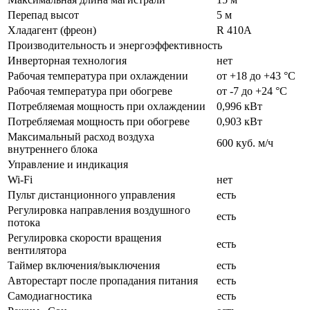
Перепад высот
5 м
Хладагент (фреон)
R 410A
Производительность и энергоэффективность
Инверторная технология
нет
Рабочая температура при охлаждении
от +18 до +43 °C
Рабочая температура при обогреве
от -7 до +24 °C
Потребляемая мощность при охлаждении
0,996 кВт
Потребляемая мощность при обогреве
0,903 кВт
Максимальный расход воздуха
600 куб. м/ч
внутреннего блока
Управление и индикация
Wi-Fi
нет
Пульт дистанционного управления
есть
Регулировка направления воздушного
есть
потока
Регулировка скорости вращения
есть
вентилятора
Таймер включения/выключения
есть
Авторестарт после пропадания питания
есть
Самодиагностика
есть