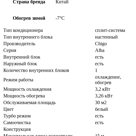
Страна бренда
Китай
Обогрев зимой
-7°С
Тип кондиционера
сплит-система
Тип внутреннего блока
настенный
Производитель
Chigo
Серия
Alba
Внутренний блок
есть
Наружный блок
есть
Количество внутренних блоков
1
охлаждение,
Режим работы
обогрев
Мощность охлаждения
3,2 кВт
Мощность обогрева
3,26 кВт
Обслуживаемая площадь
30 м2
Цвет
белый
Турбо режим
есть
Самоочистка
есть
Конструкция
Максимальная длина магистрали
15 м