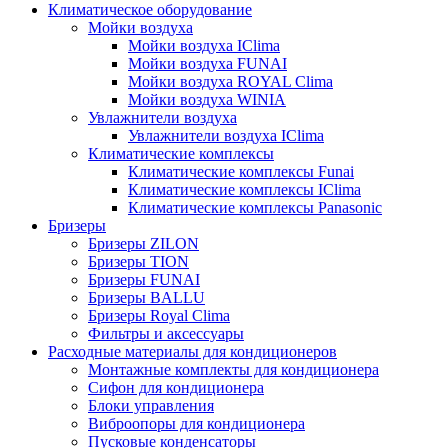
Климатическое оборудование
Мойки воздуха
Мойки воздуха IClima
Мойки воздуха FUNAI
Мойки воздуха ROYAL Clima
Мойки воздуха WINIA
Увлажнители воздуха
Увлажнители воздуха IClima
Климатические комплексы
Климатические комплексы Funai
Климатические комплексы IClima
Климатические комплексы Panasonic
Бризеры
Бризеры ZILON
Бризеры TION
Бризеры FUNAI
Бризеры BALLU
Бризеры Royal Clima
Фильтры и аксессуары
Расходные материалы для кондиционеров
Монтажные комплекты для кондиционера
Сифон для кондиционера
Блоки управления
Виброопоры для кондиционера
Пусковые конденсаторы