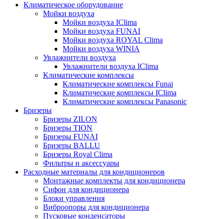
Климатическое оборудование
Мойки воздуха
Мойки воздуха IClima
Мойки воздуха FUNAI
Мойки воздуха ROYAL Clima
Мойки воздуха WINIA
Увлажнители воздуха
Увлажнители воздуха IClima
Климатические комплексы
Климатические комплексы Funai
Климатические комплексы IClima
Климатические комплексы Panasonic
Бризеры
Бризеры ZILON
Бризеры TION
Бризеры FUNAI
Бризеры BALLU
Бризеры Royal Clima
Фильтры и аксессуары
Расходные материалы для кондиционеров
Монтажные комплекты для кондиционера
Сифон для кондиционера
Блоки управления
Виброопоры для кондиционера
Пусковые конденсаторы