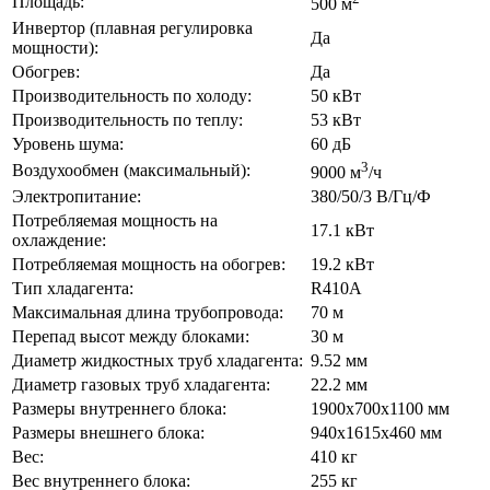
Площадь:
500 м
Инвертор (плавная регулировка
Да
мощности):
Обогрев:
Да
Производительность по холоду:
50 кВт
Производительность по теплу:
53 кВт
Уровень шума:
60 дБ
3
Воздухообмен (максимальный):
9000 м
/ч
Электропитание:
380/50/3 В/Гц/Ф
Потребляемая мощность на
17.1 кВт
охлаждение:
Потребляемая мощность на обогрев:
19.2 кВт
Тип хладагента:
R410A
Максимальная длина трубопровода:
70 м
Перепад высот между блоками:
30 м
Диаметр жидкостных труб хладагента:
9.52 мм
Диаметр газовых труб хладагента:
22.2 мм
Размеры внутреннего блока:
1900x700x1100 мм
Размеры внешнего блока:
940x1615x460 мм
Вес:
410 кг
Вес внутреннего блока:
255 кг