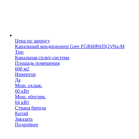
Цена по запросу
Канальный кондиционер Gree FGR60Pd/D(2)/Na-M
Тип
Канальная сплит-система
Площадь помещения
600 м2
Инвертор
Да
Мощ. охлаж.
60 кВт
Мощ. обогрев.
64 кВт
Страна бренда
Китай
Заказать
Подробнее