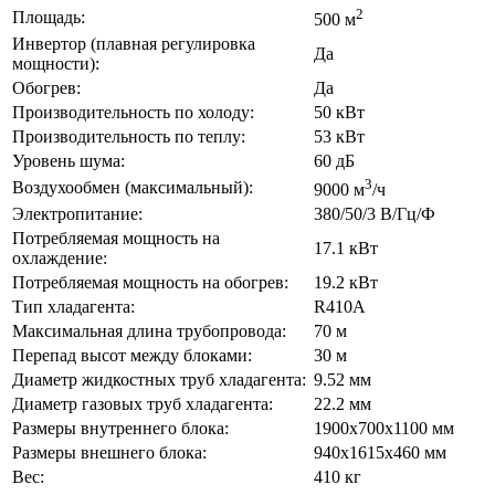
2
Площадь:
500 м
Инвертор (плавная регулировка
Да
мощности):
Обогрев:
Да
Производительность по холоду:
50 кВт
Производительность по теплу:
53 кВт
Уровень шума:
60 дБ
3
Воздухообмен (максимальный):
9000 м
/ч
Электропитание:
380/50/3 В/Гц/Ф
Потребляемая мощность на
17.1 кВт
охлаждение:
Потребляемая мощность на обогрев:
19.2 кВт
Тип хладагента:
R410A
Максимальная длина трубопровода:
70 м
Перепад высот между блоками:
30 м
Диаметр жидкостных труб хладагента:
9.52 мм
Диаметр газовых труб хладагента:
22.2 мм
Размеры внутреннего блока:
1900x700x1100 мм
Размеры внешнего блока:
940x1615x460 мм
Вес:
410 кг