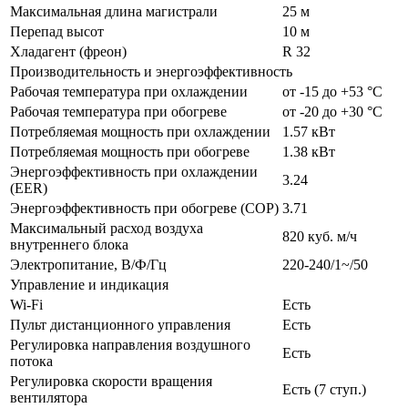
Максимальная длина магистрали
25 м
Перепад высот
10 м
Хладагент (фреон)
R 32
Производительность и энергоэффективность
Рабочая температура при охлаждении
от -15 до +53 °C
Рабочая температура при обогреве
от -20 до +30 °C
Потребляемая мощность при охлаждении
1.57 кВт
Потребляемая мощность при обогреве
1.38 кВт
Энергоэффективность при охлаждении
3.24
(EER)
Энергоэффективность при обогреве (COP)
3.71
Максимальный расход воздуха
820 куб. м/ч
внутреннего блока
Электропитание, В/Ф/Гц
220-240/1~/50
Управление и индикация
Wi-Fi
Есть
Пульт дистанционного управления
Есть
Регулировка направления воздушного
Есть
потока
Регулировка скорости вращения
Есть (7 ступ.)
вентилятора