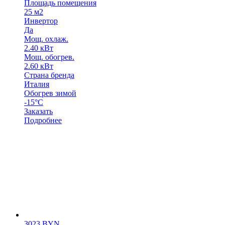
Площадь помещения
25 м2
Инвертор
Да
Мощ. охлаж.
2.40 кВт
Мощ. обогрев.
2.60 кВт
Страна бренда
Италия
Обогрев зимой
-15°С
Заказать
Подробнее
3023
BYN