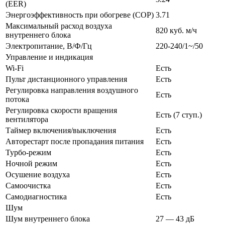
(EER)
Энергоэффективность при обогреве (COP)
3.71
Максимальный расход воздуха
820 куб. м/ч
внутреннего блока
Электропитание, В/Ф/Гц
220-240/1~/50
Управление и индикация
Wi-Fi
Есть
Пульт дистанционного управления
Есть
Регулировка направления воздушного
Есть
потока
Регулировка скорости вращения
Есть (7 ступ.)
вентилятора
Таймер включения/выключения
Есть
Авторестарт после пропадания питания
Есть
Турбо-режим
Есть
Ночной режим
Есть
Осушение воздуха
Есть
Самоочистка
Есть
Самодиагностика
Есть
Шум
Шум внутреннего блока
27 — 43 дБ