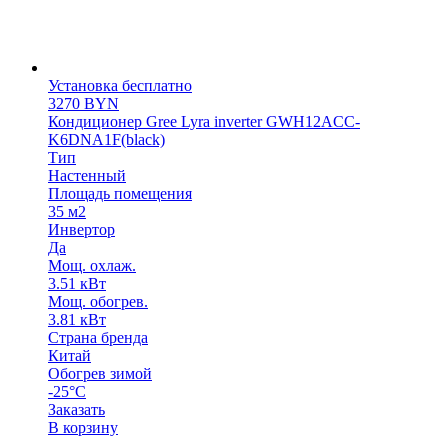
Установка бесплатно
3270
BYN
Кондиционер Gree Lyra inverter GWH12ACC-
K6DNA1F(black)
Тип
Настенный
Площадь помещения
35 м2
Инвертор
Да
Мощ. охлаж.
3.51 кВт
Мощ. обогрев.
3.81 кВт
Страна бренда
Китай
Обогрев зимой
-25°C
Заказать
В корзину